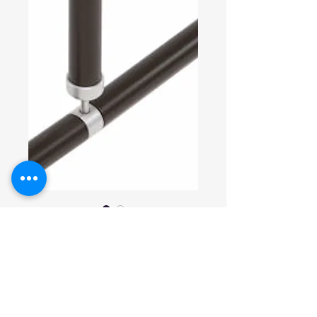
Artikelnummer: G18UTS03
Deckenabhängu
ng Condominio
G18UTS03