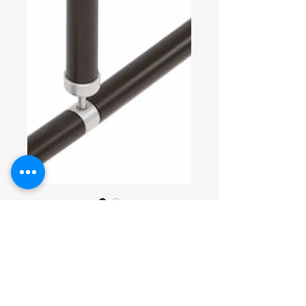
Artikelnummer: G18UTS04
Deckenabhängu
ng Condominio
G18UTS04