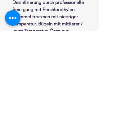
Desinfizierung durch professionelle
Reinigung mit Perchlorethylen.
Trommel trocknen mit niedriger
Temperatur. Bügeln mit mittlerer /
lauer Temperatur. Ösen aus
Edelstahl. Eingelegtes
Beschwerungsband im
Saumabschluß. Abstand Ösen ca.
14 cm. Seiten
mit breitem Saum. Fertig zum
Einhängen.
Erhältlich in folgenden
Standardmassen:
Standardhöhe 200 cm.
Breite : 120 cm, 150 cm, 180 cm,
200 cm, 220 cm, 240 cm, 260 cm,
300 cm, 320 cm, 360 cm, 400 cm.
Bei Bestellung Maß angeben.
Sonderanfertigung auf Anfrage
möglich.