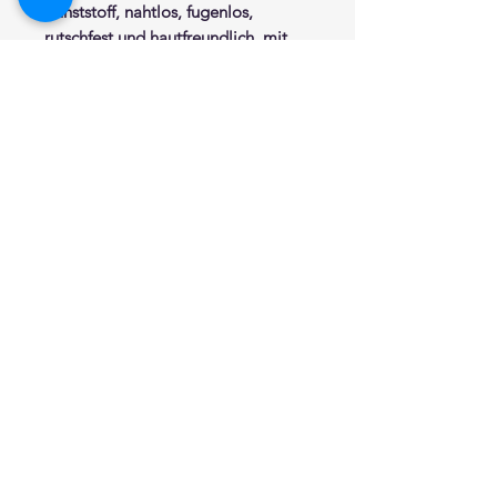
Kunststoff
, nahtlos, fugenlos,
rutschfest und hautfreundlich, mit
rostfreiem Stahlkern. Wandrosetten
Ø 72 mm aus Edelstahl mit
Abdeckkappe aus Nylon, horizontal
und vertikal einsetzbar. Abstand zur
Wand von der Innenseite des Griffes
50 mm. Dient zum Greifen und
Festhalten. Dauerhafte
antibakterielle Wirksamkeit durch
integrierte Silberionen. Erfüllt die
Anforderungen nach DIN 18040.
Belastbar bis 150 Kg. CE-
Kennzeichnung: Medizinprodukte
Klasse 1 nach Richtlinie 93/42/EWG.
Verdeckte Befestigung.
Befestigungsmaterial im
Lieferumfang enthalten. Farbe nach
Wahl aus der aktuellen Farbpalette.