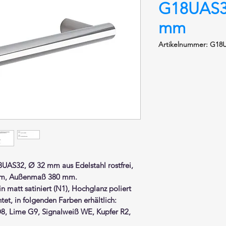
G18UAS3
mm
Artikelnummer: G18
18UAS32, Ø 32 mm aus Edelstahl rostfrei,
mm, Außenmaß 380 mm.
ein
matt satiniert (N1), Hochglanz poliert
et, in folgenden Farben erhältlich:
, Lime G9, Signalweiß WE, Kupfer R2,