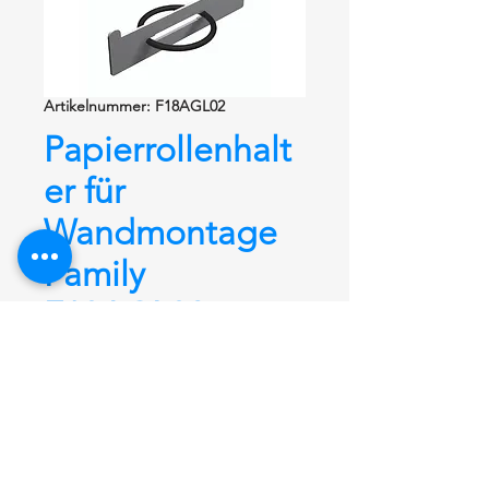
Artikelnummer: F18AGL02
Papierrollenhalt
er für
Wandmontage
Family
F18AGL02
Papierrollenhalter
Serie Family für
Wandmontage,150 mm breit x 135
mm hoch
Wandhalter F18AGR02(rechts) und
F18AGL02(links) aus Stahl lackiert.