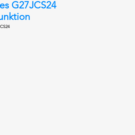
es G27JCS24
unktion
JCS24