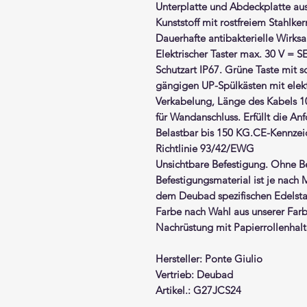
Unterplatte und Abdeckplatte aus
Kunststoff mit rostfreiem Stahlker
Dauerhafte antibakterielle Wirksa
Elektrischer Taster max. 30 V = S
Schutzart IP67. Grüne Taste mit 
gängigen UP-Spülkästen mit elekt
Verkabelung, Länge des Kabels 1
für Wandanschluss. Erfüllt die A
Belastbar bis 150 KG.CE-Kennzei
Richtlinie 93/42/EWG
Unsichtbare Befestigung. Ohne B
Befestigungsmaterial ist je nach
dem Deubad spezifischen Edelsta
Farbe nach Wahl aus unserer Farb
Nachrüstung mit Papierrollenha
Hersteller: Ponte Giulio
Vertrieb: Deubad
Artikel.: G27JCS24