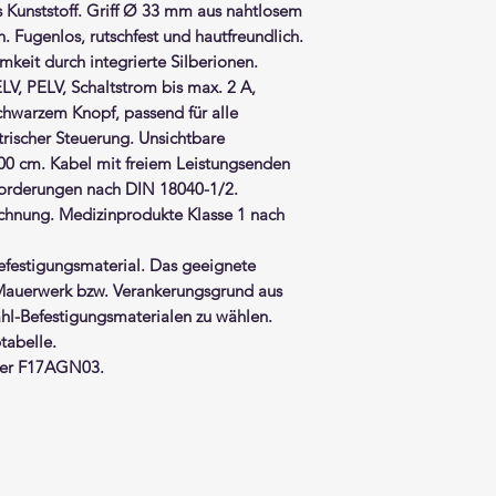
 Kunststoff. Griff Ø 33 mm aus nahtlosem
n. Fugenlos, rutschfest und hautfreundlich.
mkeit durch integrierte Silberionen.
ELV, PELV, Schaltstrom bis max. 2 A,
schwarzem Knopf, passend für alle
rischer Steuerung. Unsichtbare
00 cm. Kabel mit freiem Leistungsenden
nforderungen nach DIN 18040-1/2.
chnung. Medizinprodukte Klasse 1 nach
efestigungsmaterial. Das geeignete
 Mauerwerk bzw. Verankerungsgrund aus
hl-Befestigungsmaterialen zu wählen.
tabelle.
lter F17AGN03.