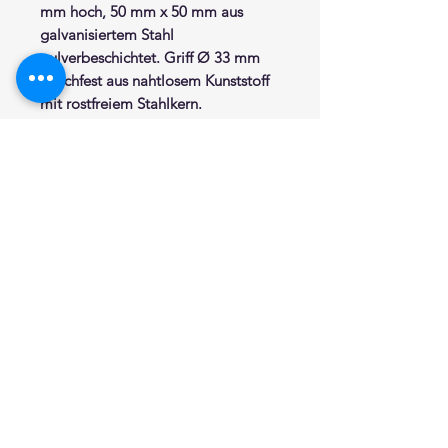
mm hoch, 50 mm x 50 mm aus
galvanisiertem Stahl
pulverbeschichtet. Griff Ø 33 mm
rutschfest aus nahtlosem Kunststoff
mit rostfreiem Stahlkern.
Bodenbefestigung durch
Bodenplatte 130 mm x 130 mm. Die
Kunststoffelemente sind
dauerhaft antibakteriell wirksam dur
ch integrierte Silberionen.
Ohne Befestigungsmaterial. Das
geeignete Befestigungsmaterial ist
je nach Mauerwerk bzw.
Verankerungsgrund aus unserem
Sortiment (spezifisches Edelstahl
Befestigungsmaterial) zu wählen.
Farbe des Griffs nach Wahl aus der
aktuellen Farbpalette. Farbe der
Säule weiss.