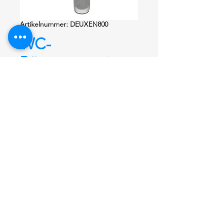
Artikelnummer: DEUXEN800
WC-
Bürstengarnitur
DEUXEN800
chrom
WC-Bürstengarnitur
DEUXEN800 chrom, Halterung aus
Zamak/Messing verchromt, Behälter
aus Glas, Stiel Kunststoff verchromt,
Bürste aus Kunststoff.
Maße: 375 mm x 112 mm x 94 mm.
Artikelnummer: DEUXEN800