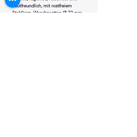
hautfreundlich, mit rostfreiem
Stahlkern. Wandrosetten Ø 72 mm
aus Edelstahl mit Abdeckkappen
aus Nylon. Abstand zur Wand von
der Innenseite des Griffes 50 mm.
Dient zum Greifen und Festhalten.
Dauerhafte antibakterielle
Wirksamkeit durch integrierte
Silberionen. Erfüllt die
Anforderungen nach DIN 18040.
Belastbar bis 150 Kg. CE-
Kennzeichnung: Medizinprodukte
Klasse 1 nach Richtlinie 93/42/EWG.
Verdeckte Befestigung.
Befestigungsmaterial im
Lieferumfang enthalten.
Farbe nach Wahl aus der aktuellen
Farbpalette.