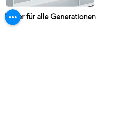
Bäder für alle Generationen
Barrierefreiheit für Zuhause, in
Krankenhäusern oder in
Pflegeeinrichtungen.
Freundliche Griffe, mobile Sitze,
rutschfeste Duschtassen und
vieles Mehr. Wir bieten die
passende Lösung für jede
Lebenssituation und
Bedürfnisse. Nutzen Sie unser
Kontaktformular oder nehmen
Sie Kontakt mit uns auf durch E-
Mail, Fax oder einfach
telefonisch. Wir freuen uns auf
Sie.