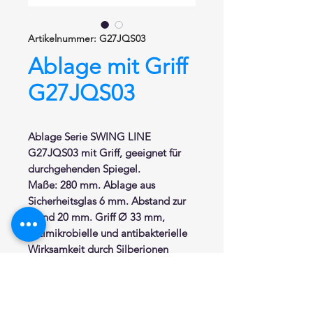
Artikelnummer: G27JQS03
Ablage mit Griff
G27JQS03
Ablage Serie SWING LINE
G27JQS03 mit Griff,
geeignet für
durchgehenden Spiegel.
Maße: 280 mm. Ablage aus
Sicherheitsglas
6 mm. Abstand zur
Wand 20 mm. Griff Ø 33 mm,
antimikrobielle und antibakterielle
Wirksamkeit durch Silberionen
Technologie von BioCote.
Verdeckte Befestigung durch
Wandrosetten aus Edelstahl Ø 72