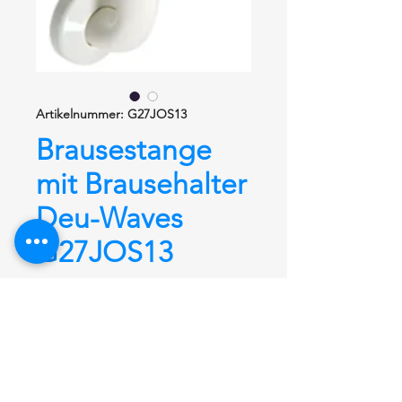
Artikelnummer: G27JOS13
Brausestange
mit Brausehalter
Deu-Waves
G27JOS13
Brausehalterstange
Serie Deu-
Waves G27JOS13
mit
ergonomischem Brausehalter
Y87JOS04
.
Brausestange 700 mm. Ø 33 mm