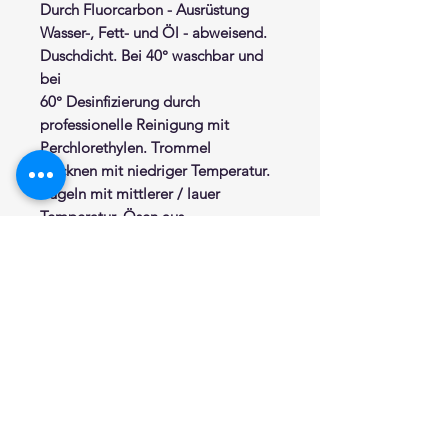
Durch Fluorcarbon - Ausrüstung
Wasser-, Fett- und Öl - abweisend.
Duschdicht. Bei 40° waschbar und
bei
60° Desinfizierung durch
professionelle Reinigung mit
Perchlorethylen. Trommel
trocknen mit niedriger Temperatur.
Bügeln mit mittlerer / lauer
Temperatur. Ösen aus
Edelstahl. Eingelegtes
Beschwerungsband im
Saumabschluß. Abstand Ösen ca.
14
cm. Seiten mit breitem Saum. Fertig
zum Einhängen.
Erhältlich in folgenden
Standardmassen:
DEUPAPWE
Standardhöhe 200 cm.