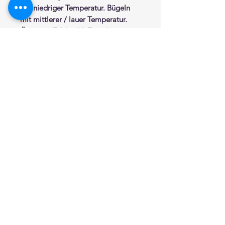
mit niedriger Temperatur. Bügeln
mit mittlerer / lauer Temperatur.
Ösen aus Edelstahl. Eingelegtes
Beschwerungsband im
Saumabschluß. Abstand Ösen ca.
14 cm. Seiten mit breitem Saum.
Fertig zum Einhängen.
Erhältlich in folgenden
Standardmassen:
Standardhöhe 200 cm.
Breite: 120 cm, 150 cm, 180 cm, 200
cm, 220 cm, 240 cm, 260 cm, 300
cm, 320 cm,
360 cm, 400 cm.
Bei Bestellung Maß angeben.
Sonderanfertigung auf Anfrage
möglich.
Unsere Textilpflegesymbole sind zu
beachten.