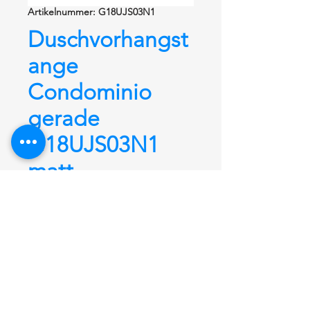
Artikelnummer: G18UJS03N1
Duschvorhangst
ange
Condominio
gerade
G18UJS03N1
matt
Duschvorhangstange
Condominio
gerade G18UJS03N1, 1100 mm +
12 Ringe,
aus Edelstahl rostfrei fein
matt satiniert
mit kleinem
Durchmesser von Ø 26,9 mm.
Hochwertige Verarbeitung und
unsichtbare Wandbefestigung. Ideal