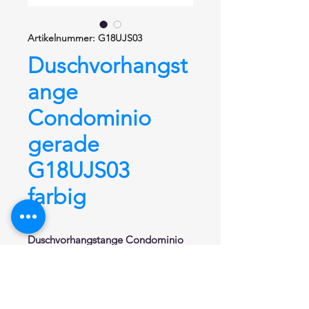
Artikelnummer: G18UJS03
Duschvorhangst
ange
Condominio
gerade
G18UJS03
farbig
Duschvorhangstange
Condominio
gerade G18UJS03 1100 mm + 12
Ringe,
Edelstahl rostfrei polyester
beschichtet
mit kleinem
Durchmesser von Ø 26,9 mm.