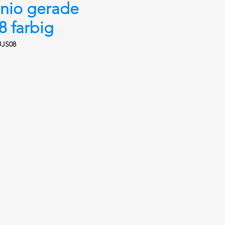
nio gerade
 farbig
UJS08