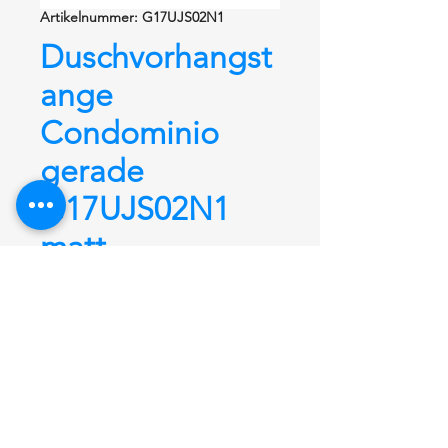
Artikelnummer: G17UJS02N1
Duschvorhangst
ange
Condominio
gerade
G17UJS02N1
matt
Duschvorhangstange
Condominio
gerade G17UJS02N1, 1000 mm +
12 Ringe,
aus Edelstahl rostfrei fein
matt satiniert
mit kleinem
Durchmesser von Ø 22 mm.
Hochwertige Verarbeitung und
unsichtbare Wandbefestigung. Ideal