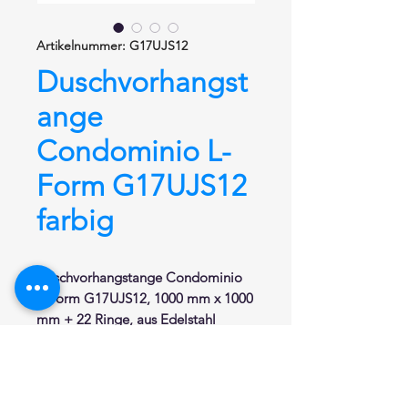
Artikelnummer: G17UJS12
Duschvorhangst
ange
Condominio L-
Form G17UJS12
farbig
Duschvorhangstange
Condominio
L-Form
G17UJS12, 1000 mm x 1000
mm + 22 Ringe,
aus Edelstahl
rostfrei polyester pulverbeschichtet
.
Kleiner Durchmesser von Ø 22 mm.
Hochwertige Verarbeitung und
unsichtbare Wandbefestigung.