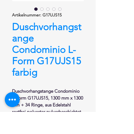
Artikelnummer: G17UJS15
Duschvorhangst
ange
Condominio L-
Form G17UJS15
farbig
Duschvorhangstange
Condominio
L-Form
G17UJS15, 1300 mm x 1300
mm + 34 Ringe,
aus Edelstahl
rostfrei polyester pulverbeschichtet
.
Kleiner Durchmesser von Ø 22 mm.
Hochwertige Verarbeitung und
unsichtbare Wandbefestigung.