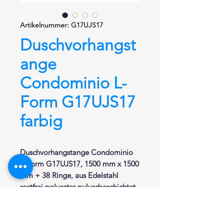
Artikelnummer: G17UJS17
Duschvorhangst
ange
Condominio L-
Form G17UJS17
farbig
Duschvorhangstange
Condominio
L-Form
G17UJS17, 1500 mm x 1500
mm + 38 Ringe,
aus Edelstahl
rostfrei polyester pulverbeschichtet
.
Kleiner Durchmesser von Ø 22 mm.
Hochwertige Verarbeitung und
unsichtbare Wandbefestigung.