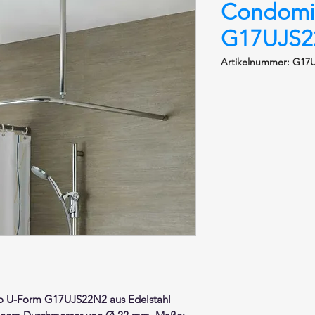
Condomi
G17UJS2
Artikelnummer: G17
o U-Form G17UJS22N2 aus
Edelstahl