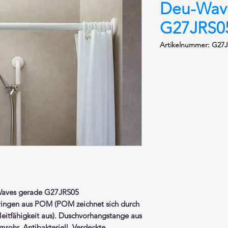
Deu-Wav
G27JRS0
Artikelnummer: G27
Waves
gerade
G27JRS05
ingen aus POM (POM zeichnet sich durch
Gleitfähigkeit aus). Duschvorhangstange aus
mrohr.
Antibakteriell. Verdeckte