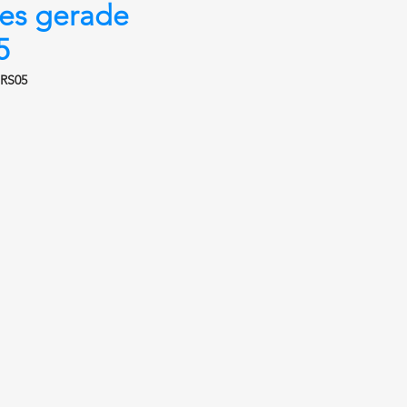
es gerade
5
JRS05