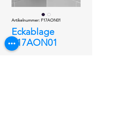
Artikelnummer: F17AON01
Eckablage
F17AON01
Eckablage
F17AON01 Serie SWING
LINE.
Eckablage
aus hochwertigem
Polyamid
, Länge/Tiefe 150 x150
mm, mit Ablaufloch, verdeckte
Befestigung. Inkl.
Edelstahlschrauben und Dübel.
Farbe nach Wahl aus der aktuellen
Farbpalette.
Passend zu den Serien MAXIMA und
DEU-WAVES.