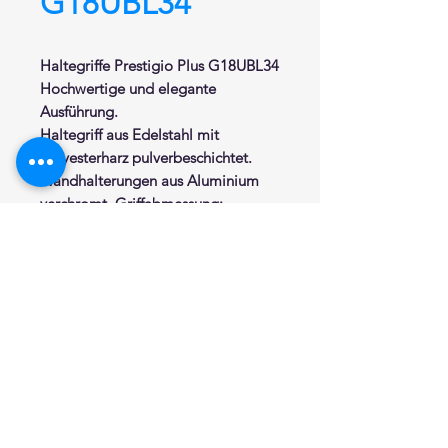
G18UBL34
Haltegriffe
Prestigio Plus G18UBL34
Hochwertige und elegante
Ausführung.
Haltegriff aus Edelstahl mit
Polyesterharz pulverbeschichtet
.
Wandhalterungen aus Aluminium
verchromt. Griffabmessung:
Außenmaß 400 mm, Achsmaß 400
mm, Ø 32 mm.
Erhältlich in folgenden Farben: W2
Warm White, D8 Oxyde Grey, PA
Cherry, T6 Sand.
Y5 Limone RAL 1016, R6 Arancio
Sicilia RAL 2004, T4 Terra di Orvieto
RAL 1019, G4 Verde Oliva, DC
Grigio Chiaro RAL 7035.
Unsichtbare Befestigung.Mit