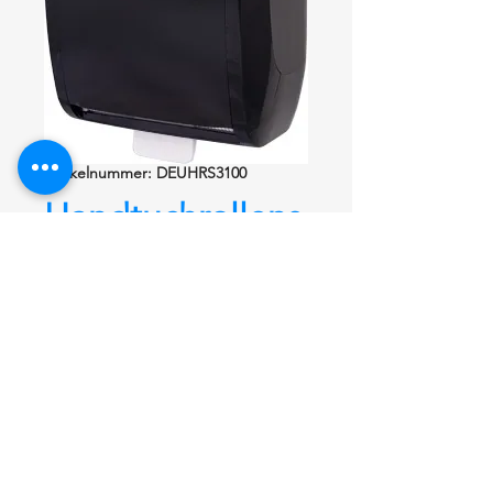
Artikelnummer: DEUHRS3100
Handtuchrollens
pender EIFA-
ECO
DEUHRS3100
Handtuchrollenspender EIFA-ECO
DEUHRS3100
Aus ABS, abschließbar, mit Auto-
Cut und Pusch-Hebel. Mit