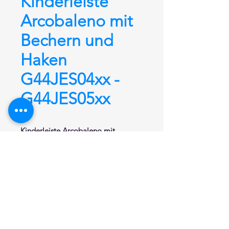
Kinderleiste
Arcobaleno mit
Bechern und
Haken
G44JES04xx -
G44JES05xx
Kinderleiste
Arcobaleno
mit
Bechern und Haken
. Verwendete
Materialien: Edelstahl, Nylon,
Acrylstein. Die Stange, Becher und
Haken sind in allen Farben unserer
Nylon-Farbkarte erhältlich. Die
Becherablage ist aus Acrylstein.