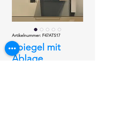
Artikelnummer: F47ATS17
Spiegel mit
Ablage
F47ATS17
Spiegel mit Ablage
F47ATS17.
Spiegel aus Glas auf MDF – Platten
in Farbe, WE Reinweiß, IB Seide
oder BZ Mittelblau nach Wahl.
Ablage aus Corian®. Der Spiegel
wird in HUG-Griffe eingehängt.
Maß: Länge 1700 mm, Breite 200