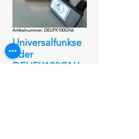
Artikelnummer: DEUFK100GN6
Universalfunkse
nder
DEUFK100GN6
WC-Zubehör
Serie EIFA
Universalfunksender
DEUFK100GN6
Universalfunksender Serie Eifa.
Funkfernauslösung
Frequenz 868,4
MHz zur
kabellosen WC-
Spülauslösung
. Montage am
Stützklappgriff. Kompatibel zu