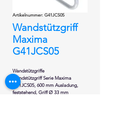
Artikelnummer: G41JCS05
Wandstützgriff
Maxima
G41JCS05
Wandstützgriffe
Wandstützgriff
Serie Maxima
G41JCS05, 600 mm Ausladung,
feststehend
, Griff Ø 33 mm
bestehend aus einem rostfreiem
Stahlkern mit Ummantelung aus
Kunststoff, rutschfest, nahtlos und
fugenlos, mit Wandplatte aus
Edelstahl und Abdeckplatte aus
Nylon. Verdeckte Befestigung.