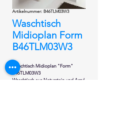
Artikelnummer: B46TLM03W3
Waschtisch
Midioplan Form
B46TLM03W3
Waschtisch
Midioplan "Form"
B46TLM03W3
Waschtisch aus
Naturstein und Acryl
von Hi-Macs®.
Hochwertiger Mineralwerkstoff.
Porenfreie, glatte und fugenlose
Oberfläche. Äußerst hygienisch und
leicht zu reinigen. Pflegeleichtigkeit
durch Schmutzabweisende
Oberfläche. Resistenz gegenüber
haushaltsüblichen Chemikalien,