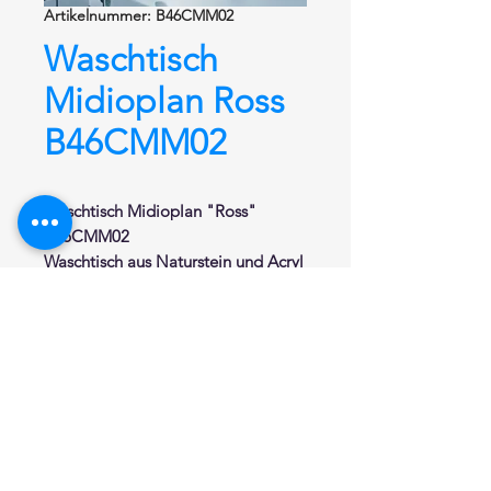
Artikelnummer: B46CMM02
Waschtisch
Midioplan Ross
B46CMM02
Waschtisch Midioplan "Ross"
B46CMM02
Waschtisch aus Naturstein und Acryl
von Hi-Macs®.
Hochwertiger Mineralwerkstoff.
Porenfreie, glatte und fugenlose
Oberfläche. Äußerst hygienisch und
leicht zu reinigen. Pflegeleichtigkeit
durch Schmutzabweisende
Oberfläche. Resistenz gegenüber
haushaltsüblichen Chemikalien,
Widerstanfsfähigkeit gegenüber