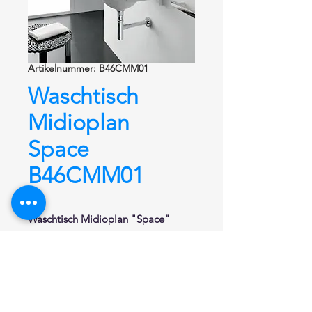
Artikelnummer: B46CMM01
Waschtisch
Midioplan
Space
B46CMM01
Waschtisch Midioplan "Space"
B46CMM01
Waschtisch aus Naturstein und Acryl
von Hi-Macs®.
Hochwertiger Mineralwerkstoff.
Porenfreie, glatte und fugenlose