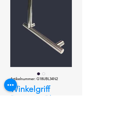
Artikelnummer: G18UBL34N2
Winkelgriff
Prestigio Plus
G18UBL34N2