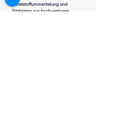
Kunststoffummantelung und
Sitzleisten aus hochwertigem
Polyamid. Die breiten Sitzleisten
aus Polyamid bieten Komfort und
angenehmen Sitzkontakt. Mit
Wasserablauf. Der Sitz ist komplett
mit Silberionen angereichert und
bietet einen dauerhaften, wirksamen
Schutz gegen Mikroben, Bakterien
und Keime. Belastbar nach DIN
18040, bis zu 150 Kg.
Zum einhängen in unseren
Duschhandläufen der Serien
MAXIMA und DEU-WAVES
Farben: Weiß (W1), Vanille (I2),
Lichtgrau (D2), Anthrazitgrau (D4),
Limoncello (Y3), Aubergine (P4),
Ruby Red (R7), Blau (B1).