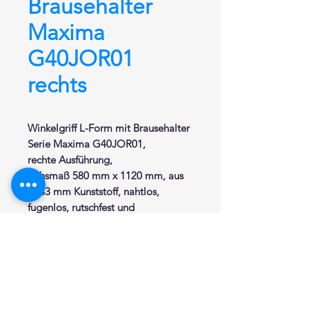
Brausehalter
Maxima
G40JOR01
rechts
Winkelgriff
L-Form mit Brausehalter
Serie Maxima G40JOR01,
rechte Ausführung,
Achsmaß 580 mm x 1120 mm, aus
Ø 33 mm Kunststoff, nahtlos,
fugenlos, rutschfest und
hautfreundlich, mit rostfreiem
Stahlkern. Wandrosetten Ø 80 mm
aus Edelstahl mit Abdeckkappe aus
Nylon. Abstand zur Wand von der
Innenseite des Griffes 67 mm. Mit
Brausehalter Y87JOS02, Höhe