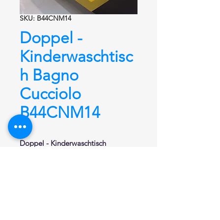
SKU: B44CNM14
Doppel -
Kinderwaschtisc
h Bagno
Cucciolo
B44CNM14
Doppel - Kinderwaschtisch
B44CNM14
Kinderwaschtisch Serie Bagno
Cucciolo®
für 4 Kinder
aus
Acrylstein. Zwei Becken Alpine
White je 600 mm , Gesamtmaß :
Länge 1600 mm, Tiefe 420 mm,