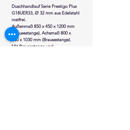
Duschhandlauf Serie
Prestigo Plus
G18UER33, Ø 32 mm aus Edelstahl
rostfrei.
Außenmaß 850 x 450 x 1200 mm
(Brausestange), Achsmaß 800 x
400 x 1030 mm (Brausestange).
Mit Brausestange und
ergonomischem Brausehalter
Y87JOS04. Die Brausestange wird
auf der kurzen Seite rechts montiert.
Sie ist verschiebbar und kann
beliebiger Position manuell
befestigt werden.
Verfügbar in den Ausführungen fein
matt satiniert (N1), Hochglanz
poliert (N2) und polyester
pulverbeschichtet, in folgenden
Farben erhältlich: Schwarz matt DM,
Oxyde Grey D8, Lime G9,