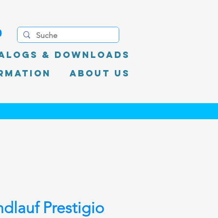
0
alogs & Downloads
rmation
About Us
dlauf Prestigio