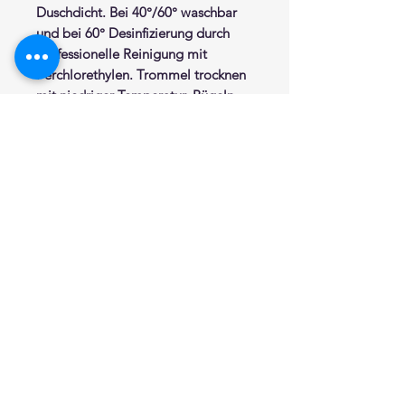
Duschdicht. Bei 40°/60° waschbar
und bei 60° Desinfizierung durch
professionelle Reinigung mit
Perchlorethylen. Trommel trocknen
mit niedriger Temperatur. Bügeln
mit mittlerer / lauer Temperatur.
Ösen aus Edelstahl.
Eingelegtes Beschwerungsband im
Saumabschluß. Abstand Ösen ca.
14 cm. Seiten mit breitem Saum.
Fertig zum Einhängen.
Erhältlich in folgenden
Standardmassen:
Standardhöhe 200 cm.
Breite: 120 cm, 150 cm, 180 cm, 200
cm, 220 cm, 240 cm, 260 cm, 300
cm, 320 cm, 360 cm, 400 cm.
Bei Bestellung Maß angeben.
Sonderanfertigung auf Anfrage