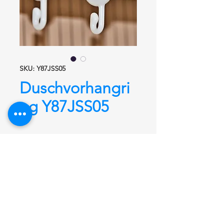
SKU: Y87JSS05
Duschvorhangri
ng Y87JSS05
Duschvorhangring Y87JSS005
Duschvorhangring aus POM
(Polyoxymethylen). Ring aus
teilkristallinem Kunststoff. Hohe
Steifigkeit, niedrige Reibweite.
Dieser Duschvorhangring hat einen
Ø von 28,5 mm und ist geeignet für
alle Duschvorhangstangen aus