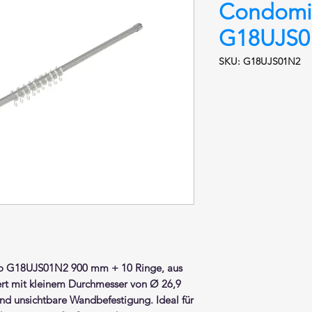
Condomi
G18UJS0
SKU: G18UJS01N2
o G18UJS01N2 900 mm + 10 Ringe,
aus
rt
mit kleinem Durchmesser von Ø 26,9
d unsichtbare Wandbefestigung. Ideal für