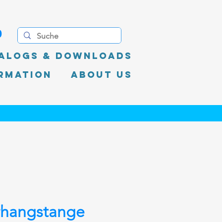
0
alogs & Downloads
rmation
About Us
rhangstange