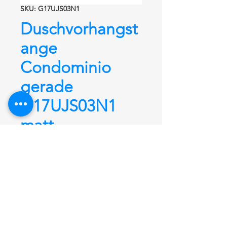
SKU: G17UJS03N1
Duschvorhangst
ange
Condominio
gerade
G17UJS03N1
matt
Duschvorhangstange
Condominio
gerade G17UJS03N1, 1100 mm +
12 Ringe,
aus Edelstahl rostfrei fein
matt satiniert
mit kleinem
Durchmesser von Ø 26,9 mm.
Hochwertige Verarbeitung und
unsichtbare Wandbefestigung. Ideal