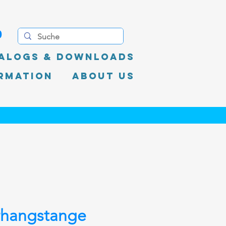
0
alogs & Downloads
rmation
About Us
rhangstange