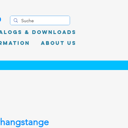
0
alogs & Downloads
rmation
About Us
rhangstange