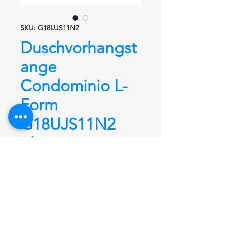
SKU: G18UJS11N2
Duschvorhangst
ange
Condominio L-
Form
G18UJS11N2
glanz
Duschvorhangstange
Condominio
L-Form
G18UJS11N2, 900 mm x
900 mm + 18 Ringe,
aus Edelstahl
rostfrei Hochglanz poliert
Ø 26,9
mm. Hochwertige Verarbeitung und