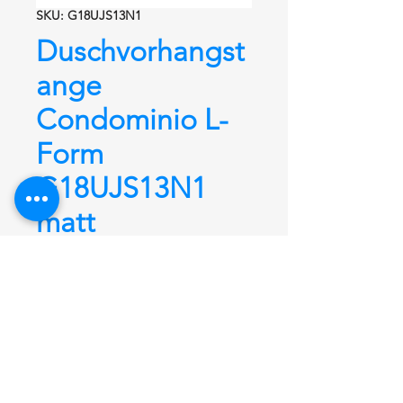
SKU: G18UJS13N1
Duschvorhangst
ange
Condominio L-
Form
G18UJS13N1
matt
Duschvorhangstange
Condominio
L-Form
G18UJS13N1, 1100 mm x
1100 mm + 26 Ringe,
aus Edelstahl
rostfrei fein matt satiniert
mit
kleinem Durchmesser von Ø 26,9
mm. Hochwertige Verarbeitung und
unsichtbare Wandbefestigung.