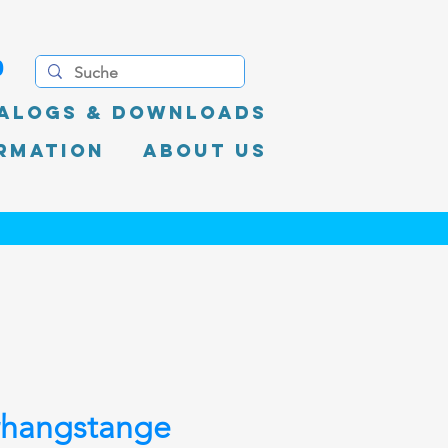
0
alogs & Downloads
rmation
About Us
rhangstange