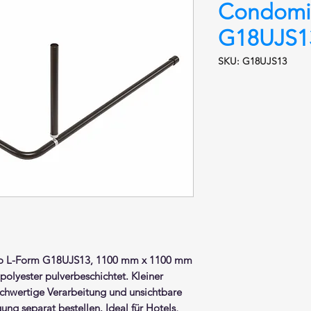
Condomi
G18UJS13
SKU: G18UJS13
io
L-Form
G18UJS13, 1100 mm x 1100 mm
i polyester pulverbeschichtet
. Kleiner
hwertige Verarbeitung und unsichtbare
g separat bestellen. Ideal für Hotels,