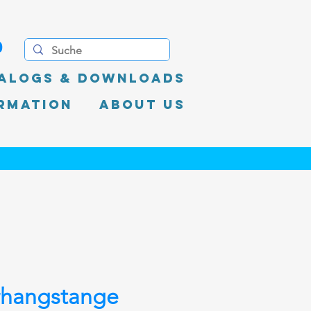
0
alogs & Downloads
rmation
About Us
rhangstange